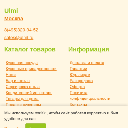
Ulmi
Москва
8(495)320-94-52
sales@ulmi.ru
Каталог товаров
Информация
Кухонная посуда
Доставка и оплата
Кухонные принадлежности
Гарантии
Ножи
Юр. лицам
Бар и стекло
Распродажа
Сервировка стола
Оферта
Кондитерский инвентарь
Политика
конфиденциальности
Товары для дома
Контакты
Подарки сувениры
О компании
Дача и отдых
Мы используем cookie, чтобы сайт работал корректно и был
Статьи
Новое поступление
удобнее для вас.
Товары для дома TouchLife