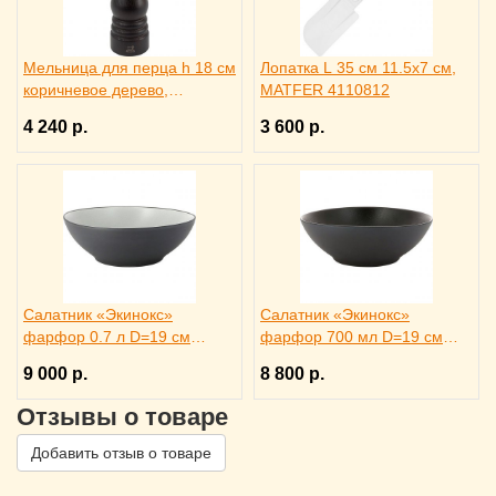
Мельница для перца h 18 см
Лопатка L 35 см 11.5x7 см,
коричневое дерево,
MATFER 4110812
металлический механизм,
4 240 р.
3 600 р.
PEUGEOT 3172186
Салатник «Экинокс»
Салатник «Экинокс»
фарфор 0.7 л D=19 см
фарфор 700 мл D=19 см
REVOL, 649577
REVOL, 649578
9 000 р.
8 800 р.
Отзывы о товаре
Добавить отзыв о товаре