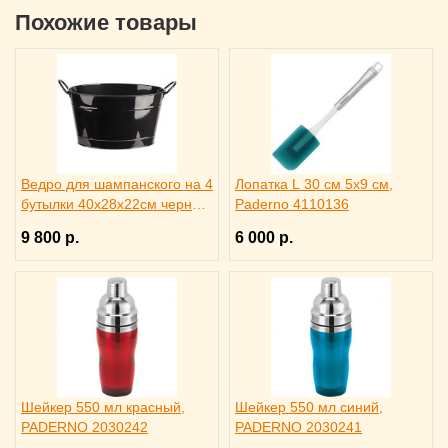
Похожие товары
Ведро для шампанского на 4
Лопатка L 30 см 5х9 см,
бутылки 40х28х22см черное,
Paderno 4110136
ILSA 3171344
9 800 р.
6 000 р.
Шейкер 550 мл красный,
Шейкер 550 мл синий,
PADERNO 2030242
PADERNO 2030241