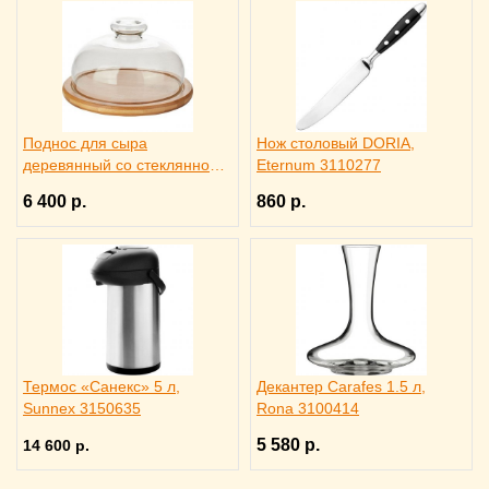
Поднос для сыра
Нож столовый DORIA,
деревянный со стеклянной
Eternum 3110277
крышкой, Trendglas 3171615
6 400 р.
860 р.
Термос «Санекс» 5 л,
Декантер Carafes 1.5 л,
Sunnex 3150635
Rona 3100414
5 580 р.
14 600 р.