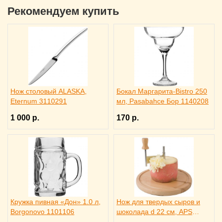
Рекомендуем купить
Нож столовый ALASKA,
Бокал Маргарита-Bistro 250
Eternum 3110291
мл, Pasabahce Бор 1140208
1 000 р.
170 р.
Кружка пивная «Дон» 1.0 л,
Нож для твердых сыров и
Borgonovo 1101106
шоколада d 22 см, APS
4071012