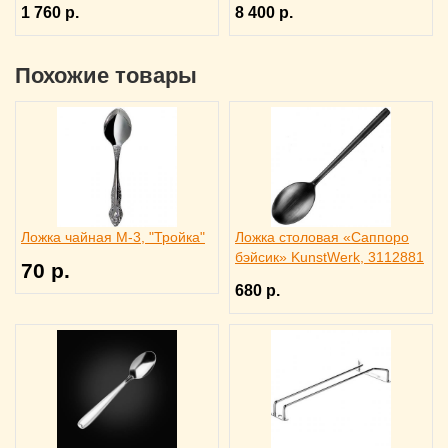
1 760 р.
8 400 р.
Похожие товары
Ложка чайная М-3, "Тройка"
Ложка столовая «Саппоро
бэйсик» KunstWerk, 3112881
70 р.
680 р.