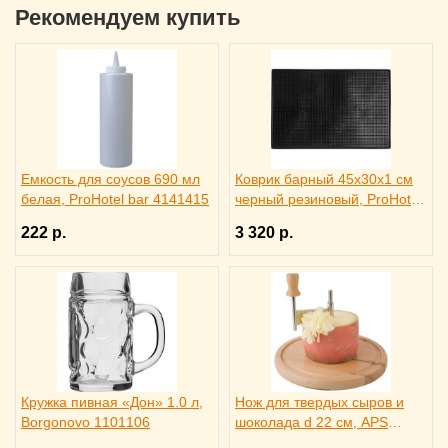
Рекомендуем купить
Емкость для соусов 690 мл
Коврик барный 45x30x1 см
белая, ProHotel bar 4141415
черный резиновый, ProHotel
bar 2120624
222 р.
3 320 р.
Кружка пивная «Дон» 1.0 л,
Нож для твердых сыров и
Borgonovo 1101106
шоколада d 22 см, APS
4071012