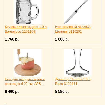
Кружка пивная «Дон» 1.0 л,
Нож столовый ALASKA,
Borgonovo 1101106
Eternum 3110291
1 760 р.
1 000 р.
Нож для твердых сыров и
Декантер Carafes 1.5 л,
шоколада d 22 см, APS
Rona 3100414
4071012
8 400 р.
5 580 р.