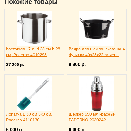
Похожие товары
Кастрюля 17 л, d 28 см h 28
Ведро для шампанского на 4
см, Paderno 4010298
бутылки 40х28х22см черное,
ILSA 3171344
9 800 р.
37 200 р.
Лопатка L 30 см 5х9 см,
Шейкер 550 мл красный,
Paderno 4110136
PADERNO 2030242
6 000 р.
6 400 р.