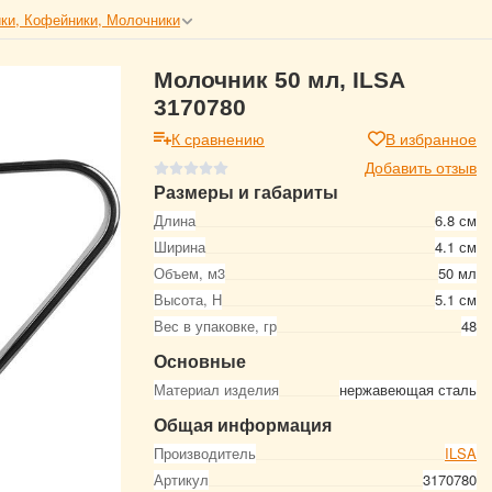
ки, Кофейники, Молочники
Молочник 50 мл, ILSA
3170780
К сравнению
В избранное
Добавить отзыв
Размеры и габариты
Длина
6.8 см
Ширина
4.1 см
Объем, м3
50 мл
Высота, Н
5.1 см
Вес в упаковке, гр
48
Основные
Материал изделия
нержавеющая сталь
Общая информация
Производитель
ILSA
Артикул
3170780