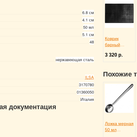
6.8 см
4.1 см
50 мл
5.1 см
Коврик
48
барный
45x30x1 см
3 320 р.
черный
нержавеющая сталь
резиновый,
ProHotel bar
Похожие 
2120624
ILSA
3170780
01360050
Италия
гая документация
Ложка мерная
50 мл
нержавеюща