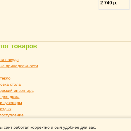
2 740 р.
я сталь, ILSA
4040524
лог товаров
ая посуда
ые принадлежности
стекло
овка стола
ерский инвентарь
 для дома
и сувениры
 отдых
поступление
 для дома TouchLife
ы сайт работал корректно и был удобнее для вас.