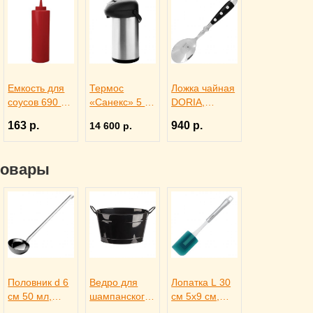
Емкость для
Термос
Ложка чайная
соусов 690 мл
«Санекс» 5 л,
DORIA,
красная,
Sunnex
Eternum
163 р.
940 р.
14 600 р.
ProHotel bar
3150635
3110437
4141413
товары
Половник d 6
Ведро для
Лопатка L 30
см 50 мл,
шампанского
см 5х9 см,
Pintinox
на 4 бутылки
Paderno