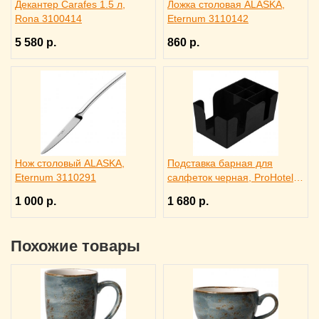
Декантер Carafes 1.5 л,
Ложка столовая ALASKA,
Rona 3100414
Eternum 3110142
5 580 р.
860 р.
Нож столовый ALASKA,
Подставка барная для
Eternum 3110291
салфеток черная, ProHotel
bar 3170585
1 000 р.
1 680 р.
Похожие товары