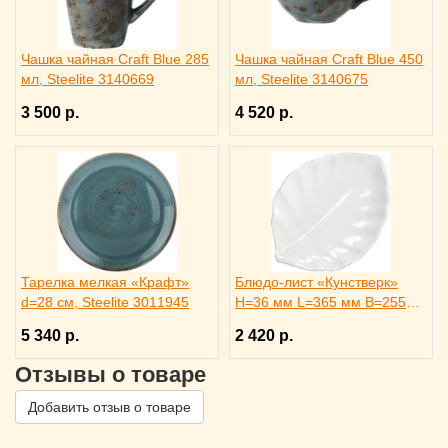
Чашка чайная Craft Blue 285
Чашка чайная Craft Blue 450
мл, Steelite 3140669
мл, Steelite 3140675
3 500 р.
4 520 р.
Тарелка мелкая «Крафт»
Блюдо-лист «Кунстверк»
d=28 см, Steelite 3011945
H=36 мм L=365 мм B=255
мм KunstWerk, 3020735
5 340 р.
2 420 р.
Отзывы о товаре
Добавить отзыв о товаре