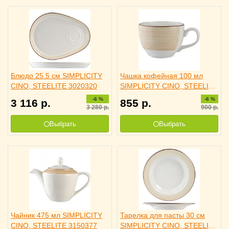
Блюдо 25.5 см SIMPLICITY
Чашка кофейная 100 мл
CINO, STEELITE 3020320
SIMPLICITY CINO, STEELITE
3130369
-6 %
-6 %
3 116
р.
855
р.
3 280
р.
900
р.
Выбрать
Выбрать
Чайник 475 мл SIMPLICITY
Тарелка для пасты 30 см
CINO, STEELITE 3150377
SIMPLICITY CINO, STEELITE