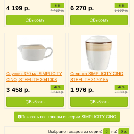
3012046
-6 %
-6 %
4 199
р.
6 270
р.
4 420
р.
6 600
р.
Выбрать
Выбрать
Соусник 370 мл SIMPLICITY
Солонка SIMPLICITY CINO,
CINO, STEELITE 3041003
STEELITE 3170155
-6 %
-6 %
3 458
р.
1 976
р.
3 640
р.
2 080
р.
Выбрать
Выбрать
Показать все товары из серии SIMPLICITY CINO
Выбрано товаров из серии:
на:
0
0
р.