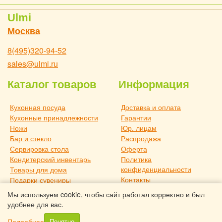
Ulmi
Москва
8(495)320-94-52
sales@ulmi.ru
Каталог товаров
Информация
Кухонная посуда
Доставка и оплата
Кухонные принадлежности
Гарантии
Ножи
Юр. лицам
Бар и стекло
Распродажа
Сервировка стола
Оферта
Кондитерский инвентарь
Политика
конфиденциальности
Товары для дома
Контакты
Подарки сувениры
О компании
Дача и отдых
Мы используем cookie, чтобы сайт работал корректно и был
Статьи
Новое поступление
удобнее для вас.
Товары для дома TouchLife
Подробнее
Понятно