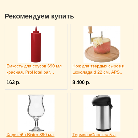
Рекомендуем купить
Емкость для соусов 690 мл
Нож для твердых сыров и
красная, ProHotel bar
шоколада d 22 см, APS
4141413
4071012
163 р.
8 400 р.
Харикейн Bistro 390 мл,
Термос «Санекс» 5 л,