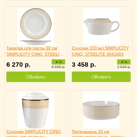
Тарелка для пасты 30 см
Соусник 370 мл SIMPLICITY
SIMPLICITY CINO, STEELITE
CINO, STEELITE 3041003
3012046
-6 %
-6 %
6 270
р.
3 458
р.
6 600
р.
3 640
р.
Выбрать
Выбрать
Солонка SIMPLICITY CINO,
Пепельница 10 см