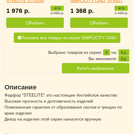
STEELITE 3170155
SIMPLICITY CINO, STEELITE
3170475
-6 %
-6 %
1 976
р.
1 368
р.
2 080
р.
1 440
р.
Выбрать
Выбрать
Показать все товары из серии SIMPLICITY CINO
Выбрано товаров из серии:
на:
0
0
р.
Вы экономите:
0
р.
Купить выбранные
Описание
Фарфор "STEELITE" это настоящее Английское качество
Высокая прочность и долговечность изделий
Пожизненная гарантия от образования сколов и трещин по
краю изделия
Декор на изделия этой серии наносится вручную