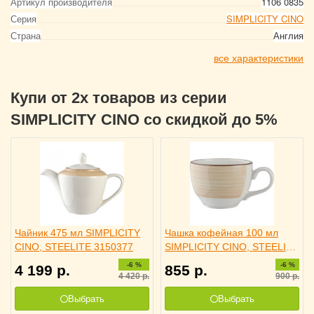
Артикул производителя
1106 0835
Серия
SIMPLICITY CINO
Страна
Англия
все характеристики
Купи от 2х товаров из серии
SIMPLICITY CINO со скидкой до 5%
Чайник 475 мл SIMPLICITY
Чашка кофейная 100 мл
CINO, STEELITE 3150377
SIMPLICITY CINO, STEELITE
3130369
-6 %
-6 %
4 199
р.
855
р.
4 420
р.
900
р.
Выбрать
Выбрать