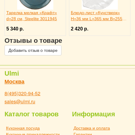
Тарелка мелкая «Крафт»
Блюдо-лист «Кунстверк»
d=28 см, Steelite 3011945
H=36 мм L=365 мм B=255
мм KunstWerk, 3020735
5 340 р.
2 420 р.
Отзывы о товаре
Добавить отзыв о товаре
Ulmi
Москва
8(495)320-94-52
sales@ulmi.ru
Каталог товаров
Информация
Кухонная посуда
Доставка и оплата
Кухонные принадлежности
Гарантии