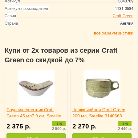
Артикул
3040709
Артикул производителя
1131 0584
Серия
Craft Green
Страна
Англия
все характеристики
Купи от 2х товаров из серии Craft
Green со скидкой до 7%
Соусник-салатник Craft
Чашка чайная Craft Green
Green 45 мл7.9 см, Steelite
200 мл, Steelite 3140663
3040709
-6 %
-7 %
2 375
р.
2 270
р.
2 500
р.
2 440
р.