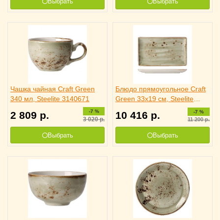
Выбрать
Выбрать
Чашка чайная Craft Green
Блюдо прямоугольное Craft
340 мл, Steelite 3140671
Green 33x19 см, Steelite
3021017
-7 %
-7 %
2 809
р.
10 416
р.
3 020
р.
11 200
р.
Выбрать
Выбрать