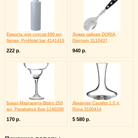
Емкость для соусов 690 мл
Ложка чайная DORIA,
белая, ProHotel bar 4141415
Eternum 3110437
222 р.
940 р.
Бокал Маргарита-Bistro 250
Декантер Carafes 1.5 л,
мл, Pasabahce Бор 1140208
Rona 3100414
170 р.
5 580 р.