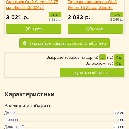
Салатник Craft Green 12.75
Тарелка пирожковая Craft
см, Steelite 3030477
Green 15.25 см, Steelite
3010176
-6 %
-6 %
3 021
р.
2 033
р.
3 180
р.
2 140
р.
Выбрать
Выбрать
Показать все товары из серии Craft Green
Выбрано товаров из серии:
на:
0
0
р.
Вы экономите:
0
р.
Купить выбранные
Характеристики
Размеры и габариты
Длина
9.2 см
Ширина
7 см
Диаметр, D
7.9 см