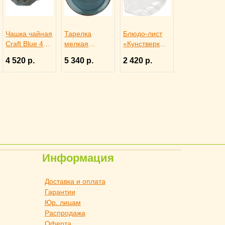
Чашка чайная
Тарелка
Блюдо-лист
Craft Blue 450
мелкая
«Кунстверк»
мл, Steelite
«Крафт» d=28
H=36 мм
4 520 р.
5 340 р.
2 420 р.
3140675
см, Steelite
L=365 мм
3011945
B=255 мм
KunstWerk,
3020735
Информация
Доставка и оплата
Гарантии
Юр. лицам
Распродажа
Оферта