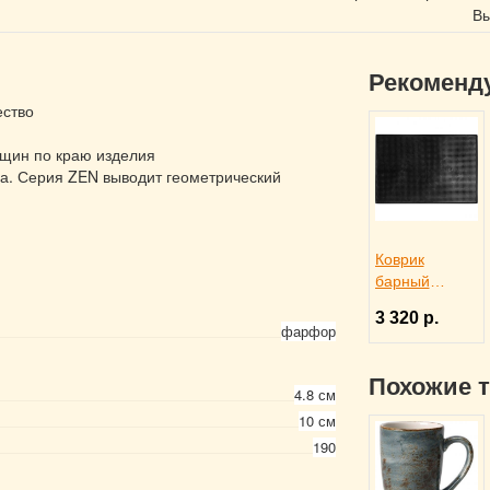
Вы
Рекоменд
ество
ещин по краю изделия
а. Серия ZEN выводит геометрический
Коврик
барный
45x30x1 см
3 320 р.
черный
фарфор
резиновый,
ProHotel bar
Похожие 
2120624
4.8 см
10 см
190