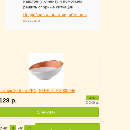
навстречу клиенту и помогаем
решить спорные ситуации.
Подробнее о гарантии, обмене и
возврате
латник 10.5 см ZEN, STEELITE 3030246
-6 %
 128
р.
2 240
р.
Выбрать
ерии:
на:
0
0
р.