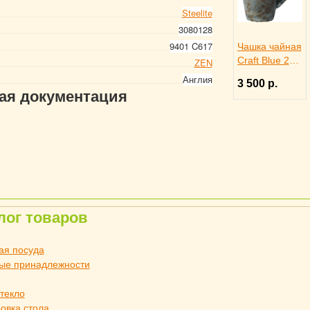
Steelite
3080128
9401 C617
Чашка чайная
Craft Blue 285
ZEN
мл, Steelite
Англия
3 500 р.
3140669
гая документация
лог товаров
ая посуда
ые принадлежности
стекло
овка стола