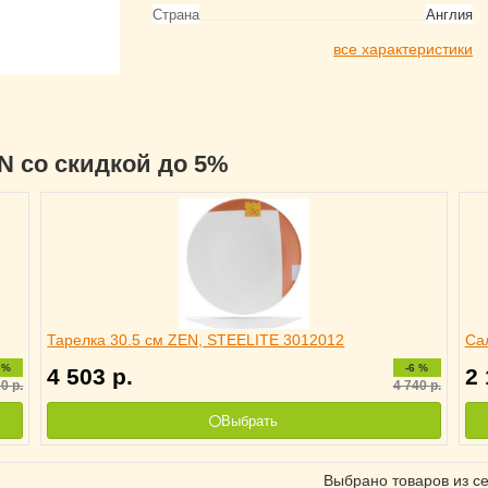
Страна
Англия
все характеристики
EN со скидкой до 5%
Тарелка 30.5 см ZEN, STEELITE 3012012
Са
 %
-6 %
4 503
р.
2
20
р.
4 740
р.
Выбрать
Выбрано товаров из с