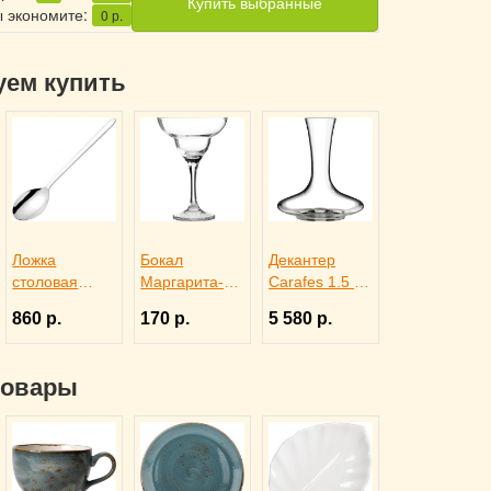
Купить выбранные
 экономите:
0
р.
уем купить
Ложка
Бокал
Декантер
столовая
Маргарита-
Carafes 1.5 л,
ALASKA,
Bistro 250 мл,
Rona 3100414
860 р.
170 р.
5 580 р.
Eternum
Pasabahce
3110142
Бор 1140208
товары