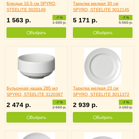
Блюдце 16.5 см SPYRO,
Тарелка мелкая 30 см
STEELITE 3020149
SPYRO, STEELITE 3012145
-7 %
-7 %
1 563
р.
5 171
р.
1 680
р.
5 560
р.
Выбрать
Выбрать
Бульонная чашка 285 мл
Тарелка мелкая 23 см
SPYRO, STEELITE 3120387
SPYRO, STEELITE 3011372
-7 %
-7 %
2 474
р.
2 939
р.
2 660
р.
3 160
р.
Выбрать
Выбрать