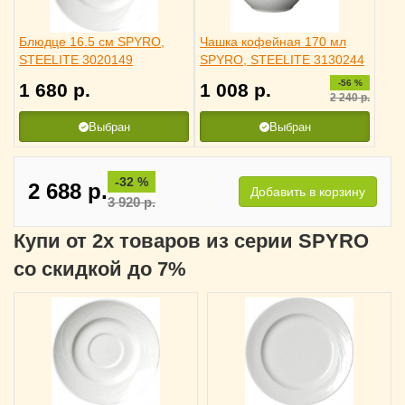
Блюдце 16.5 см SPYRO,
Чашка кофейная 170 мл
STEELITE 3020149
SPYRO, STEELITE 3130244
-56 %
1 680
р.
1 008
р.
2 240
р.
Выбран
Выбран
-32 %
2 688
р.
Добавить в корзину
3 920
р.
Купи от 2х товаров из серии SPYRO
со скидкой до 7%