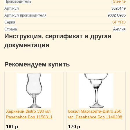
Производитель
Steelite
Артикул
3020149
Артикул производителя
9032 C985
Серия
SPYRO
Страна
Англия
Инструкция, сертификат и другая
документация
Рекомендуем купить
Харикейн Bistro 390 мл,
Бокал Маргарита-Bistro 250
Pasabahce Бор 1150311
мл, Pasabahce Бор 1140208
161 р.
170 р.