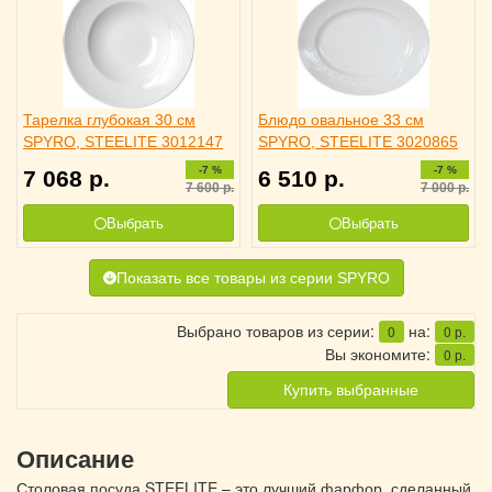
Тарелка глубокая 30 см
Блюдо овальное 33 см
SPYRO, STEELITE 3012147
SPYRO, STEELITE 3020865
-7 %
-7 %
7 068
р.
6 510
р.
7 600
р.
7 000
р.
Выбрать
Выбрать
Показать все товары из серии SPYRO
Выбрано товаров из серии:
на:
0
0
р.
Вы экономите:
0
р.
Купить выбранные
Описание
Столовая посуда STEELITE – это лучший фарфор, сделанный