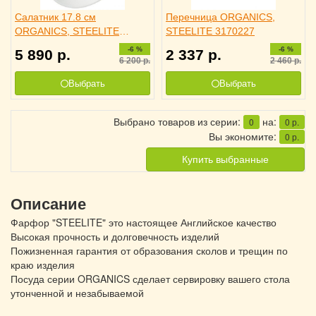
Салатник 17.8 см
Перечница ORGANICS,
ORGANICS, STEELITE
STEELITE 3170227
3030924
-6 %
-6 %
5 890
р.
2 337
р.
6 200
р.
2 460
р.
Выбрать
Выбрать
Выбрано товаров из серии:
на:
0
0
р.
Вы экономите:
0
р.
Купить выбранные
Описание
Фарфор "STEELITE" это настоящее Английское качество
Высокая прочность и долговечность изделий
Пожизненная гарантия от образования сколов и трещин по
краю изделия
Посуда серии ORGANICS сделает сервировку вашего стола
утонченной и незабываемой