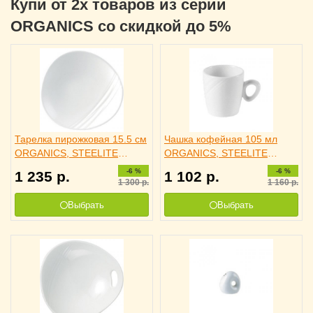
Купи от 2х товаров из серии
ORGANICS со скидкой до 5%
Тарелка пирожковая 15.5 см
Чашка кофейная 105 мл
ORGANICS, STEELITE
ORGANICS, STEELITE
3010237
3130390
-6 %
-6 %
1 235
р.
1 102
р.
1 300
р.
1 160
р.
Выбрать
Выбрать