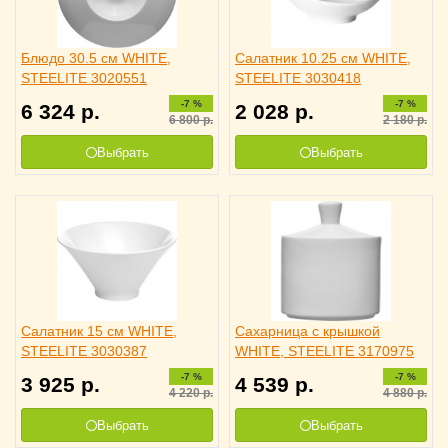
Блюдо 30.5 см WHITE,
Салатник 10.25 см WHITE,
STEELITE 3020551
STEELITE 3030418
-7 %
-7 %
6 324
р.
2 028
р.
6 800
р.
2 180
р.
Выбрать
Выбрать
Салатник 15 см WHITE,
Сахарница c крышкой
STEELITE 3030387
WHITE, STEELITE 3170975
-7 %
-7 %
3 925
р.
4 539
р.
4 220
р.
4 880
р.
Выбрать
Выбрать