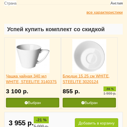
Страна
Англия
все характеристики
Успей купить комплект со скидкой
Чашка чайная 340 мл
Блюдце 15.25 см WHITE,
WHITE, STEELITE 3140375
STEELITE 3020124
-56 %
3 100
р.
855
р.
1 900
р.
Выбран
Выбран
-21 %
3 955
р.
Добавить в корзину
5 000
р.