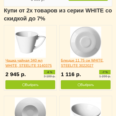
Купи от 2х товаров из серии WHITE со
скидкой до 7%
Чашка чайная 340 мл
Блюдце 11.75 см WHITE,
WHITE, STEELITE 3140375
STEELITE 3022027
-6 %
-7 %
2 945
р.
1 116
р.
3 100
р.
1 200
р.
Выбрать
Выбрать