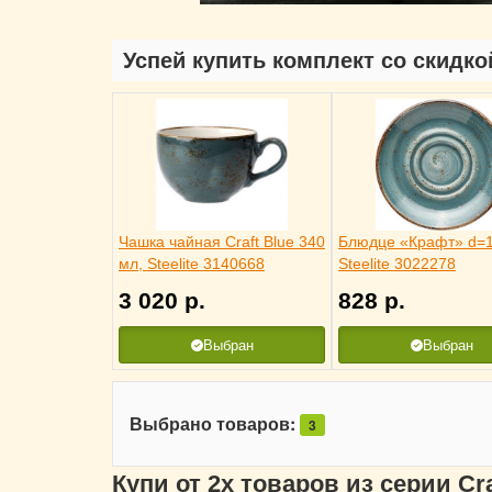
Успей купить комплект со скидко
Чашка чайная Craft Blue 340
Блюдце «Крафт» d=1
мл, Steelite 3140668
Steelite 3022278
3 020
р.
828
р.
Выбран
Выбран
Выбрано товаров:
3
Купи от 2х товаров из серии Cr