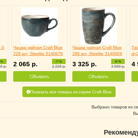
.5
Чашка чайная Craft Blue
Чашка чайная Craft Blue
Та
228 мл, Steelite 3140678
285 мл, Steelite 3140669
d=2
 %
-7 %
-6 %
2 065
р.
3 325
р.
4
40
р.
2 220
р.
3 500
р.
Выбрать
Выбрать
Показать все товары из серии Craft Blue
Выбрано товаров из с
Вы
Рекоменд