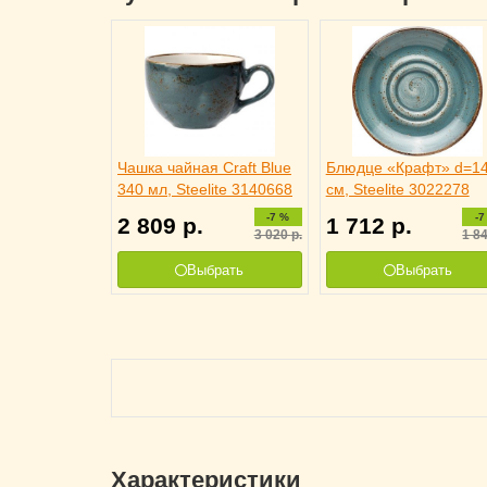
Чашка чайная Craft Blue
Блюдце «Крафт» d=14
340 мл, Steelite 3140668
см, Steelite 3022278
-7 %
-7
2 809
р.
1 712
р.
3 020
р.
1 8
Выбрать
Выбрать
Характеристики