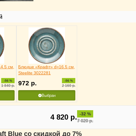
й
4.5 см,
Блюдце «Крафт» d=16.5 см,
Steelite 3022281
-56 %
-56 %
972
р.
1 840
р.
2 160
р.
Выбран
-32 %
4 820
р.
7 020
р.
aft Blue со скидкой до 7%