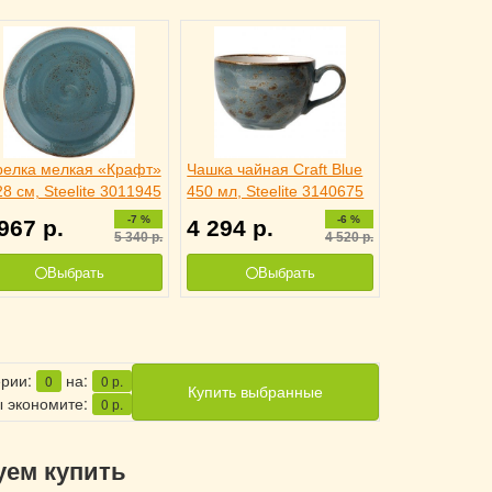
релка мелкая «Крафт»
Чашка чайная Craft Blue
8 см, Steelite 3011945
450 мл, Steelite 3140675
-7 %
-6 %
 967
р.
4 294
р.
5 340
р.
4 520
р.
Выбрать
Выбрать
ерии:
на:
0
0
р.
Купить выбранные
 экономите:
0
р.
уем купить