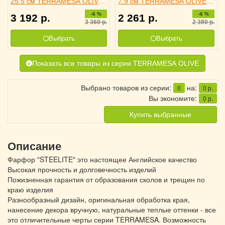
25.5 см TERRAMESA OLIVE,
7.9 см TERRAMESA OLIVE,
STEELITE 3011644
STEELITE 3030161
-6 %
-6 %
3 192
р.
2 261
р.
3 360
р.
2 380
р.
Выбрать
Выбрать
Показать все товары из серии TERRAMESA OLIVE
Выбрано товаров из серии:
на:
0
0
р.
Вы экономите:
0
р.
Купить выбранные
Описание
Фарфор "STEELITE" это настоящее Английское качество
Высокая прочность и долговечность изделий
Пожизненная гарантия от образования сколов и трещин по
краю изделия
Разнообразный дизайн, оригинальная обработка края,
нанесение декора вручную, натуральные теплые оттенки - все
это отличительные черты серии TERRAMESA. Возможность