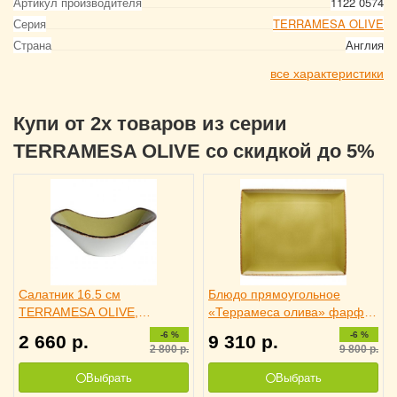
Артикул производителя
1122 0574
Серия
TERRAMESA OLIVE
Страна
Англия
все характеристики
Купи от 2х товаров из серии
TERRAMESA OLIVE со скидкой до 5%
Салатник 16.5 см
Блюдо прямоугольное
TERRAMESA OLIVE,
«Террамеса олива» фарфор
STEELITE 3030713
33х27 см Steelite, 3022316
-6 %
-6 %
2 660
р.
9 310
р.
2 800
р.
9 800
р.
Выбрать
Выбрать