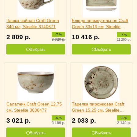
Чашка чайная Craft Green
Блюдо прямоугольное Craft
340 мл, Steelite 3140671
Green 33x19 см, Steelite
3021017
-7 %
-7 %
2 809
р.
10 416
р.
3 020
р.
11 200
р.
Выбрать
Выбрать
Салатник Craft Green 12.75
Тарелка пирожковая Craft
см, Steelite 3030477
Green 15.25 см, Steelite
3010176
-6 %
-6 %
3 021
р.
2 033
р.
3 180
р.
2 140
р.
Выбрать
Выбрать