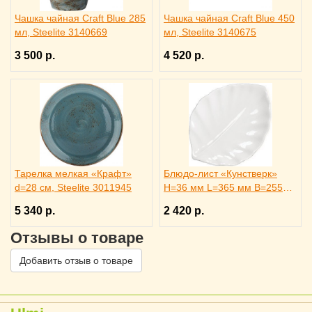
Чашка чайная Craft Blue 285
Чашка чайная Craft Blue 450
мл, Steelite 3140669
мл, Steelite 3140675
3 500 р.
4 520 р.
Тарелка мелкая «Крафт»
Блюдо-лист «Кунстверк»
d=28 см, Steelite 3011945
H=36 мм L=365 мм B=255
мм KunstWerk, 3020735
5 340 р.
2 420 р.
Отзывы о товаре
Добавить отзыв о товаре