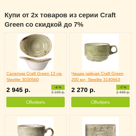
Купи от 2х товаров из серии Craft
Green со скидкой до 7%
Салатник Craft Green 13 см,
Чашка чайная Craft Green
Steelite 3030560
200 мл, Steelite 3140663
-6 %
-7 %
2 945
р.
2 270
р.
3 100
р.
2 440
р.
Выбрать
Выбрать