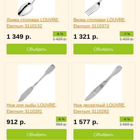
Ложка столовая LOUVRE,
Вилка столовая LOUVRE,
Eternum 3110132
Eternum 3110373
-6 %
-7 %
1 349
р.
1 321
р.
1 420
р.
1 420
р.
Выбрать
Выбрать
Нож для рыбы LOUVRE,
Нож десертный LOUVRE,
Eternum 3110281
Eternum 3110282
-6 %
-6 %
912
р.
1 577
р.
960
р.
1 660
р.
Выбрать
Выбрать