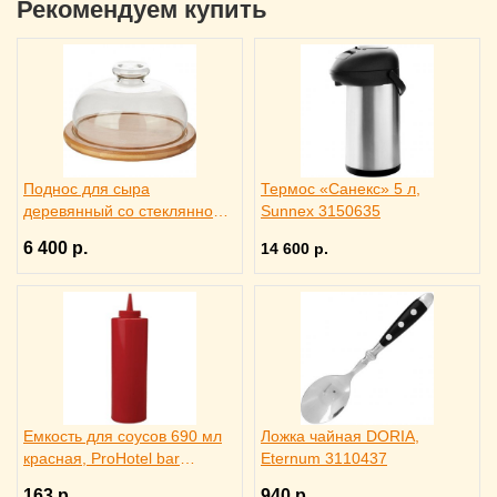
Рекомендуем купить
Поднос для сыра
Термос «Санекс» 5 л,
деревянный со стеклянной
Sunnex 3150635
крышкой, Trendglas 3171615
6 400 р.
14 600 р.
Емкость для соусов 690 мл
Ложка чайная DORIA,
красная, ProHotel bar
Eternum 3110437
4141413
163 р.
940 р.