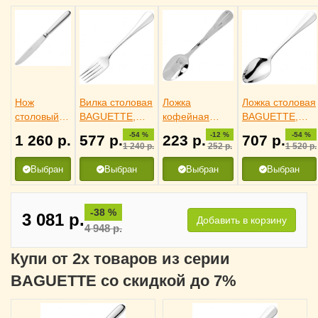
Нож
Вилка столовая
Ложка
Ложка столовая
столовый
BAGUETTE,
кофейная
BAGUETTE,
BAGUETTE,
Eternum
BAGUETTE,
Eternum
-54 %
-12 %
-54 %
1 260
р.
577
р.
223
р.
707
р.
Eternum
3110807
Eternum
3110153
1 240
р.
252
р.
1 520
р.
3110725
3110529
Выбран
Выбран
Выбран
Выбран
-38 %
3 081
р.
Добавить в корзину
4 948
р.
Купи от 2х товаров из серии
BAGUETTE со скидкой до 7%