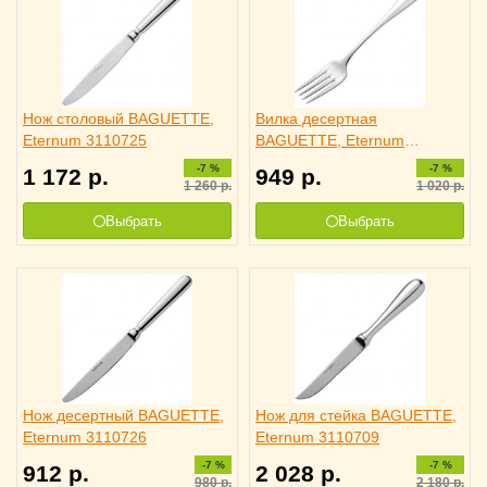
Нож столовый BAGUETTE,
Вилка десертная
Eternum 3110725
BAGUETTE, Eternum
3110809
-7 %
-7 %
1 172
р.
949
р.
1 260
р.
1 020
р.
Выбрать
Выбрать
Нож десертный BAGUETTE,
Нож для стейка BAGUETTE,
Eternum 3110726
Eternum 3110709
-7 %
-7 %
912
р.
2 028
р.
980
р.
2 180
р.