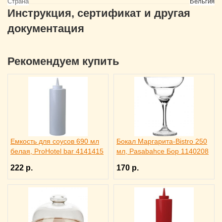
Страна
Бельгия
Инструкция, сертификат и другая
документация
Рекомендуем купить
Емкость для соусов 690 мл
Бокал Маргарита-Bistro 250
белая, ProHotel bar 4141415
мл, Pasabahce Бор 1140208
222 р.
170 р.