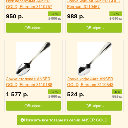
Нож десертный ANSER
Ложка чайная ANSER GOLD,
GOLD, Eternum 3110757
Eternum 3110467
-6 %
-6 %
950
р.
988
р.
1 000
р.
1 040
р.
Выбрать
Выбрать
Ложка столовая ANSER
Ложка кофейная ANSER
GOLD, Eternum 3110188
GOLD, Eternum 3110543
-6 %
-5 %
1 577
р.
524
р.
1 660
р.
551
р.
Выбрать
Выбрать
Показать все товары из серии ANSER GOLD