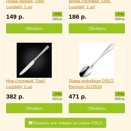
Ложка чайная "Oslo"
Вилка столовая "Oslo"
Luxstahl, 1 шт
Luxstahl, 1 шт
-7 %
-7 %
149
р.
186
р.
160
р.
200
р.
Выбрать
Выбрать
Нож столовый "Oslo"
Ложка кофейная OSLO,
Luxstahl, 1 шт
Eternum 3110534
-7 %
-7 %
382
р.
471
р.
410
р.
506
р.
Выбрать
Выбрать
Показать все товары из серии OSLO