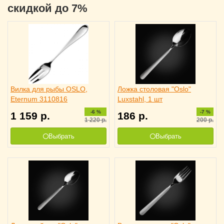
скидкой до 7%
Вилка для рыбы OSLO,
Ложка столовая "Oslo"
Eternum 3110816
Luxstahl, 1 шт
-6 %
-7 %
1 159
р.
186
р.
1 220
р.
200
р.
Выбрать
Выбрать