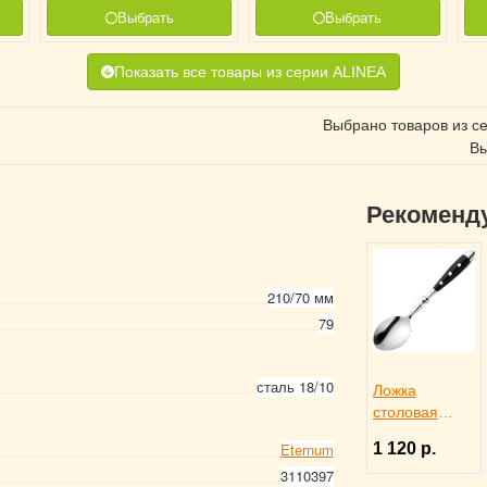
Выбрать
Выбрать
Показать все товары из серии ALINEA
Выбрано товаров из с
Вы
Рекоменд
210/70 мм
79
сталь 18/10
Ложка
столовая
DORIA,
1 120 р.
Eternum
Eternum
3110397
3110131