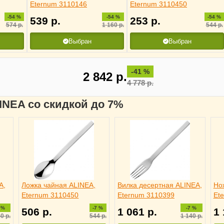
Eternum 3110146
Eternum 3110450
-54 %
-54 %
-54 %
539
р.
253
р.
574
р.
1 160
р.
544
р.
Выбран
Выбран
-41 %
2 842
р.
4 778
р.
LINEA со скидкой до 7%
A,
Ложка чайная ALINEA,
Вилка десертная ALINEA,
Но
Eternum 3110450
Eternum 3110399
Et
 %
-7 %
-7 %
506
р.
1 061
р.
1
40
р.
544
р.
1 140
р.