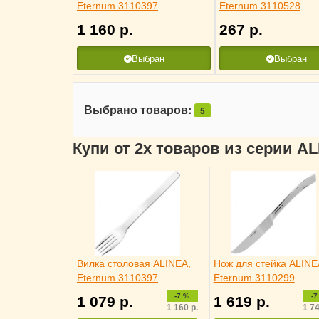
Eternum 3110397
Eternum 3110528
1 160
р.
267
р.
Выбран
Выбран
Выбрано товаров:
5
Купи от 2х товаров из серии A
Вилка столовая ALINEA,
Нож для стейка ALINE
Eternum 3110397
Eternum 3110299
-7 %
-7
1 079
р.
1 619
р.
1 160
р.
1 7