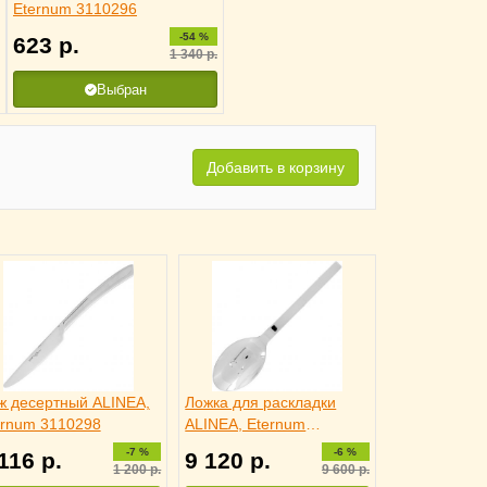
Eternum 3110296
-54 %
623
р.
1 340
р.
Выбран
Добавить в корзину
ж десертный ALINEA,
Ложка для раскладки
ernum 3110298
ALINEA, Eternum
4110328
-7 %
-6 %
 116
р.
9 120
р.
1 200
р.
9 600
р.