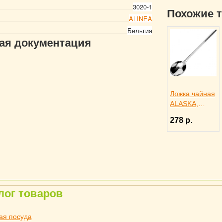
3020-1
Похожие 
ALINEA
Бельгия
гая документация
Ложка чайная
ALASKA,
Eternum
278 р.
3110447
лог товаров
ая посуда