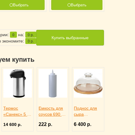
Выбрать
Выбрать
ерии:
на:
0
0
р.
Купить выбранные
 экономите:
0
р.
уем купить
Термос
Емкость для
Поднос для
«Санекс» 5 л,
соусов 690 мл
сыра
Sunnex
белая,
деревянный
222 р.
6 400 р.
14 600 р.
3150635
ProHotel bar
со стеклянной
4141415
крышкой,