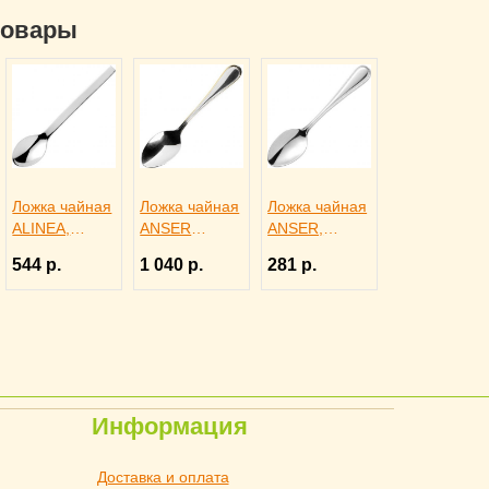
Trendglas
товары
3171615
Ложка чайная
Ложка чайная
Ложка чайная
ALINEA,
ANSER
ANSER,
Eternum
GOLD,
Eternum
544 р.
1 040 р.
281 р.
3110450
Eternum
3110433
3110467
Информация
Доставка и оплата