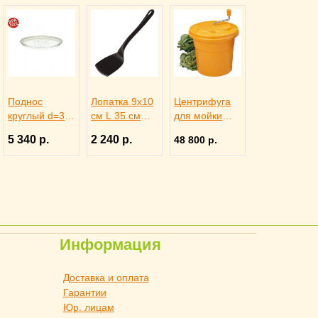
Поднос
Лопатка 9х10
Центрифуга
круглый d=35
см L 35 см
для мойки
см, ILSA
пластик,
овощей d 43
5 340 р.
2 240 р.
48 800 р.
4080838
Paderno
см 25 л,
4110173
Paderno
4142303
Информация
Доставка и оплата
Гарантии
Юр. лицам