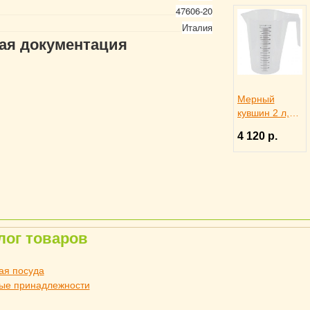
47606-20
Италия
гая документация
Мерный
кувшин 2 л,
PADERNO
4 120 р.
2040241
лог товаров
ая посуда
ые принадлежности