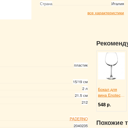
Страна
Италия
все характеристики
Рекоменд
пластик
15/19 см
2 л
Бокал для
21.5 см
вина Enoteca
750 мл,
212
548 р.
Pasabahce
Бор 1050958
PADERNO
Похожие 
2040235