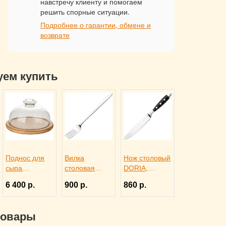
навстречу клиенту и помогаем
решить спорные ситуации.
Подробнее о гарантии, обмене и
возврате
уем купить
Поднос для
Вилка
Нож столовый
сыра
столовая
DORIA,
деревянный
ALASKA,
Eternum
6 400 р.
900 р.
860 р.
со стеклянной
Eternum
3110277
крышкой,
3110392
Trendglas
товары
3171615