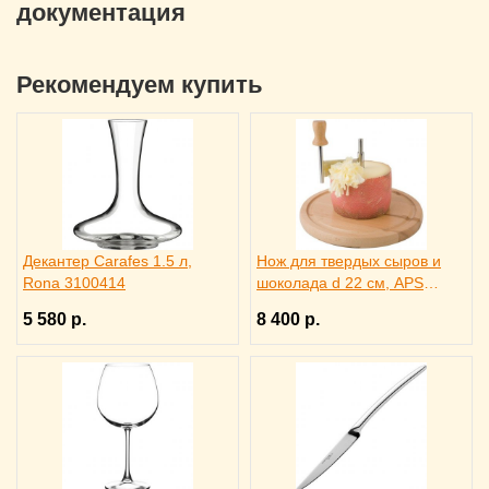
документация
Рекомендуем купить
Декантер Carafes 1.5 л,
Нож для твердых сыров и
Rona 3100414
шоколада d 22 см, APS
4071012
5 580 р.
8 400 р.