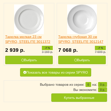
Тарелка мелкая 23 см
Тарелка глубокая 30 см
SPYRO, STEELITE 3011372
SPYRO, STEELITE 3012147
-7 %
-7 %
2 939
р.
7 068
р.
3 160
р.
7 600
р.
Выбрать
Выбрать
Показать все товары из серии SPYRO
Выбрано товаров из серии:
на:
0
0
р.
Вы экономите:
0
р.
Купить выбранные