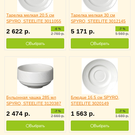
Тарелка мелкая 20.5 см
Тарелка мелкая 30 см
SPYRO, STEELITE 3011055
SPYRO, STEELITE 3012145
-6 %
-7 %
2 622
р.
5 171
р.
2 760
р.
5 560
р.
Выбрать
Выбрать
Бульонная чашка 285 мл
Блюдце 16.5 см SPYRO,
SPYRO, STEELITE 3120387
STEELITE 3020149
-7 %
-7 %
2 474
р.
1 563
р.
2 660
р.
1 680
р.
Выбрать
Выбрать