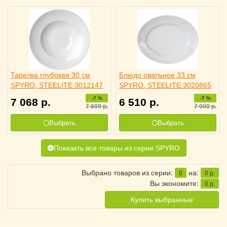
Тарелка глубокая 30 см
Блюдо овальное 33 см
SPYRO, STEELITE 3012147
SPYRO, STEELITE 3020865
-7 %
-7 %
7 068
р.
6 510
р.
7 600
р.
7 000
р.
Выбрать
Выбрать
Показать все товары из серии SPYRO
Выбрано товаров из серии:
на:
0
0
р.
Вы экономите:
0
р.
Купить выбранные