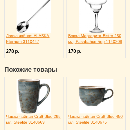
Ложка чайная ALASKA,
Бокал Маргарита-Bistro 250
Eternum 3110447
мл, Pasabahce Бор 1140208
278 р.
170 р.
Похожие товары
Чашка чайная Craft Blue 285
Чашка чайная Craft Blue 450
мл, Steelite 3140669
мл, Steelite 3140675