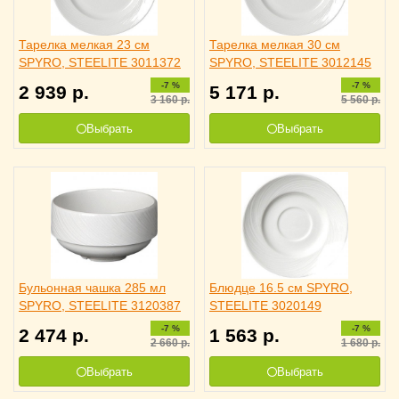
Тарелка мелкая 23 см
Тарелка мелкая 30 см
SPYRO, STEELITE 3011372
SPYRO, STEELITE 3012145
-7 %
-7 %
2 939
р.
5 171
р.
3 160
р.
5 560
р.
Выбрать
Выбрать
Бульонная чашка 285 мл
Блюдце 16.5 см SPYRO,
SPYRO, STEELITE 3120387
STEELITE 3020149
-7 %
-7 %
2 474
р.
1 563
р.
2 660
р.
1 680
р.
Выбрать
Выбрать