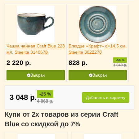
Чашка чайная Craft Blue 228
Блюдце «Крафт» d=14.5 см,
мл, Steelite 3140678
Steelite 3022278
-56 %
2 220
р.
828
р.
1 840
р.
Выбран
Выбран
-25 %
3 048
р.
Добавить в корзину
4 060
р.
Купи от 2х товаров из серии Craft
Blue со скидкой до 7%