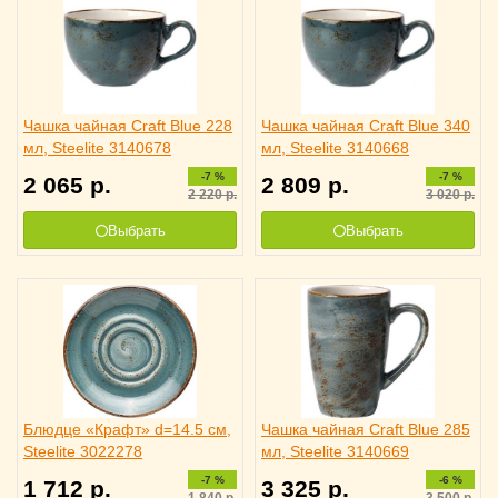
Чашка чайная Craft Blue 228
Чашка чайная Craft Blue 340
мл, Steelite 3140678
мл, Steelite 3140668
-7 %
-7 %
2 065
р.
2 809
р.
2 220
р.
3 020
р.
Выбрать
Выбрать
Блюдце «Крафт» d=14.5 см,
Чашка чайная Craft Blue 285
Steelite 3022278
мл, Steelite 3140669
-7 %
-6 %
1 712
р.
3 325
р.
1 840
р.
3 500
р.