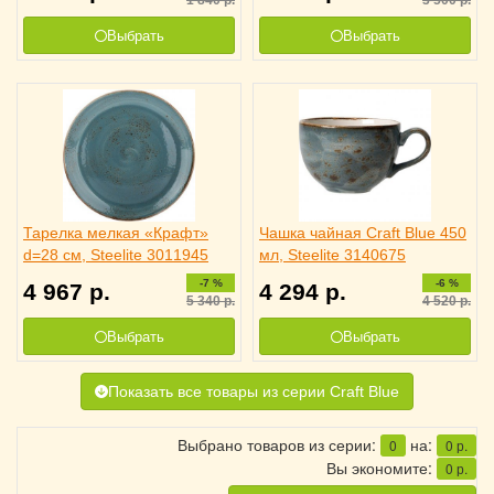
Выбрать
Выбрать
Тарелка мелкая «Крафт»
Чашка чайная Craft Blue 450
d=28 см, Steelite 3011945
мл, Steelite 3140675
-7 %
-6 %
4 967
р.
4 294
р.
5 340
р.
4 520
р.
Выбрать
Выбрать
Показать все товары из серии Craft Blue
Выбрано товаров из серии:
на:
0
0
р.
Вы экономите:
0
р.