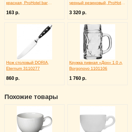
красная, ProHotel bar
черный резиновый, ProHotel
4141413
bar 2120624
163 р.
3 320 р.
Нож столовый DORIA,
Кружка пивная «Дон» 1.0 л,
Eternum 3110277
Borgonovo 1101106
860 р.
1 760 р.
Похожие товары