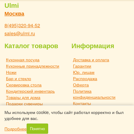
Ulmi
Москва
8(495)320-94-52
sales@ulmi.ru
Каталог товаров
Информация
Кухонная посуда
Доставка и оплата
Кухонные принадлежности
Гарантии
Ножи
Юр. лицам
Бар и стекло
Распродажа
Сервировка стола
Оферта
Кондитерский инвентарь
Политика
конфиденциальности
Товары для дома
Контакты
Подарки сувениры
О компании
Дача и отдых
Мы используем cookie, чтобы сайт работал корректно и был
Статьи
Новое поступление
удобнее для вас.
Товары для дома TouchLife
Подробнее
Понятно