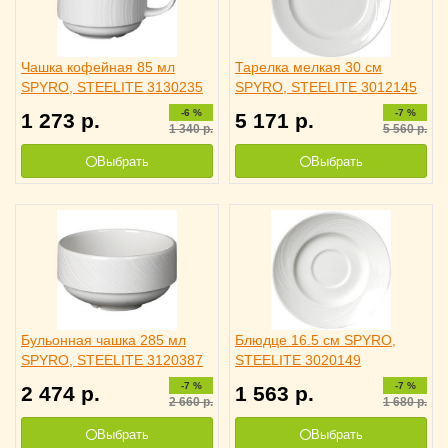
Чашка кофейная 85 мл
Тарелка мелкая 30 см
SPYRO, STEELITE 3130235
SPYRO, STEELITE 3012145
-6 %
-7 %
1 273
р.
5 171
р.
1 340
р.
5 560
р.
Выбрать
Выбрать
Бульонная чашка 285 мл
Блюдце 16.5 см SPYRO,
SPYRO, STEELITE 3120387
STEELITE 3020149
-7 %
-7 %
2 474
р.
1 563
р.
2 660
р.
1 680
р.
Выбрать
Выбрать