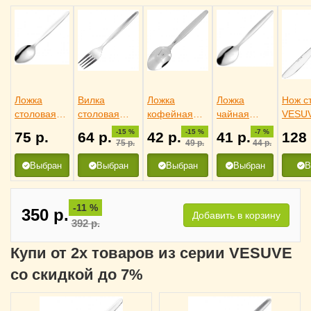
Ложка
Вилка
Ложка
Ложка
Нож с
столовая
столовая
кофейная
чайная
VESU
VESUVE,
VESUVE,
VESUVE,
VESUVE,
Etern
-15 %
-15 %
-7 %
75
р.
64
р.
42
р.
41
р.
128
Eternum
Eternum
Eternum
Eternum
31102
75
р.
49
р.
44
р.
3110135
3110387
3110524
3110443
Выбран
Выбран
Выбран
Выбран
В
-11 %
350
р.
Добавить в корзину
392
р.
Купи от 2х товаров из серии VESUVE
со скидкой до 7%