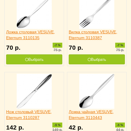
Ложка столовая VESUVE,
Вилка столовая VESUVE,
Eternum 3110135
Eternum 3110387
-7 %
-7 %
70
р.
70
р.
75
р.
75
р.
Выбрать
Выбрать
Нож столовый VESUVE,
Ложка чайная VESUVE,
Eternum 3110287
Eternum 3110443
-5 %
-5 %
142
р.
42
р.
149
р.
44
р.