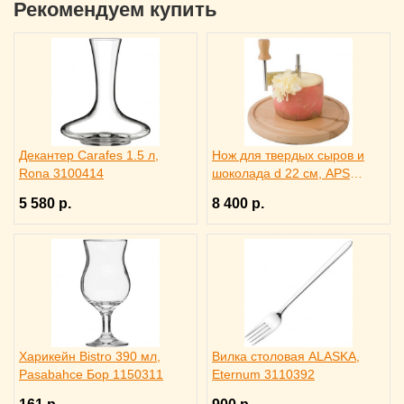
Рекомендуем купить
Декантер Carafes 1.5 л,
Нож для твердых сыров и
Rona 3100414
шоколада d 22 см, APS
4071012
5 580 р.
8 400 р.
Харикейн Bistro 390 мл,
Вилка столовая ALASKA,
Pasabahce Бор 1150311
Eternum 3110392