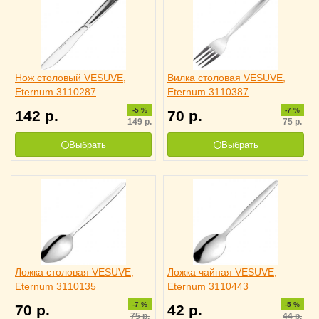
Нож столовый VESUVE,
Вилка столовая VESUVE,
Eternum 3110287
Eternum 3110387
-5 %
-7 %
142
р.
70
р.
149
р.
75
р.
Выбрать
Выбрать
Ложка столовая VESUVE,
Ложка чайная VESUVE,
Eternum 3110135
Eternum 3110443
-7 %
-5 %
70
р.
42
р.
75
р.
44
р.