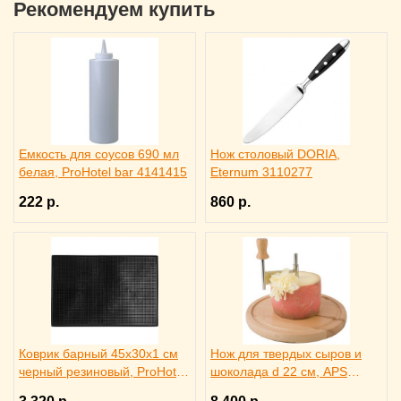
Рекомендуем купить
Емкость для соусов 690 мл
Нож столовый DORIA,
белая, ProHotel bar 4141415
Eternum 3110277
222 р.
860 р.
Коврик барный 45x30x1 см
Нож для твердых сыров и
черный резиновый, ProHotel
шоколада d 22 см, APS
bar 2120624
4071012