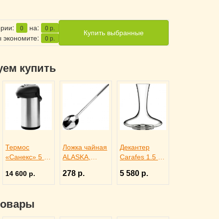
ерии:
на:
0
0
р.
Купить выбранные
 экономите:
0
р.
уем купить
Термос
Ложка чайная
Декантер
«Санекс» 5 л,
ALASKA,
Carafes 1.5 л,
Sunnex
Eternum
Rona 3100414
278 р.
5 580 р.
14 600 р.
3150635
3110447
товары