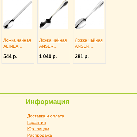
Ложка чайная
Ложка чайная
Ложка чайная
ALINEA,
ANSER
ANSER,
Eternum
GOLD,
Eternum
544 р.
1 040 р.
281 р.
3110450
Eternum
3110433
3110467
Информация
Доставка и оплата
Гарантии
Юр. лицам
Распродажа