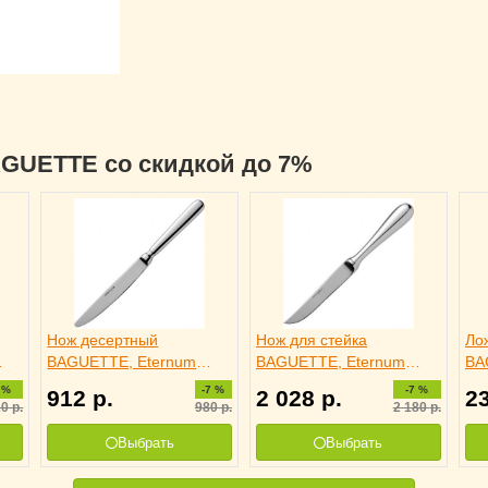
BAGUETTE со скидкой до 7%
Нож десертный
Нож для стейка
Ло
BAGUETTE, Eternum
BAGUETTE, Eternum
BA
3110726
3110709
31
 %
-7 %
-7 %
912
р.
2 028
р.
2
20
р.
980
р.
2 180
р.
Выбрать
Выбрать