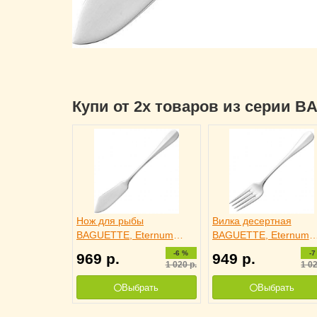
Купи от 2х товаров из серии 
Нож для рыбы
Вилка десертная
BAGUETTE, Eternum
BAGUETTE, Eternum
3110707
3110809
-6 %
-7
969
р.
949
р.
1 020
р.
1 0
Выбрать
Выбрать