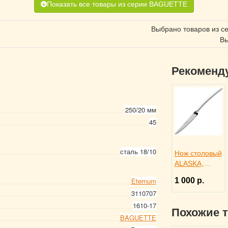
Показать все товары из серии BAGUETTE
Выбрано товаров из с
Вы
Рекоменд
250/20 мм
45
сталь 18/10
Нож столовый
ALASKA,
Eternum
1 000 р.
Eternum
3110291
3110707
1610-17
Похожие 
BAGUETTE