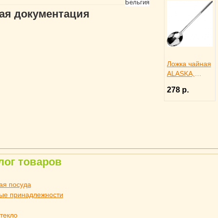
Бельгия
гая документация
Ложка чайная
ALASKA,
Eternum
278 р.
3110447
лог товаров
ая посуда
ые принадлежности
стекло