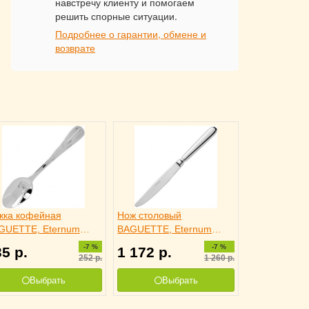
навстречу клиенту и помогаем
решить спорные ситуации.
Подробнее о гарантии, обмене и
возврате
жка кофейная
Нож столовый
GUETTE, Eternum
BAGUETTE, Eternum
10529
3110725
-7 %
-7 %
35
р.
1 172
р.
252
р.
1 260
р.
Выбрать
Выбрать