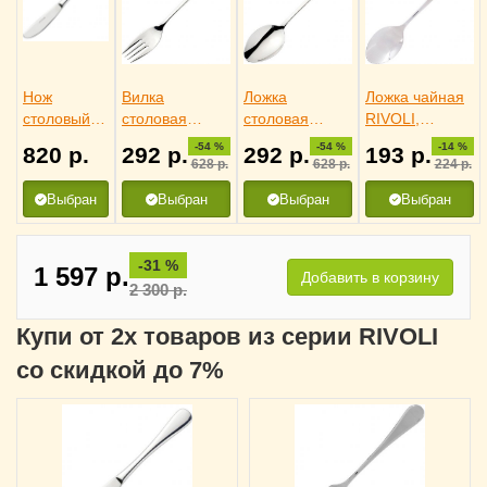
Нож
Вилка
Ложка
Ложка чайная
столовый
столовая
столовая
RIVOLI,
RIVOLI,
RIVOLI,
RIVOLI,
Eternum
-54 %
-54 %
-14 %
820
р.
292
р.
292
р.
193
р.
Eternum
Eternum
Eternum
3110432
628
р.
628
р.
224
р.
3110257
3110351
3110124
Выбран
Выбран
Выбран
Выбран
-31 %
1 597
р.
Добавить в корзину
2 300
р.
Купи от 2х товаров из серии RIVOLI
со скидкой до 7%