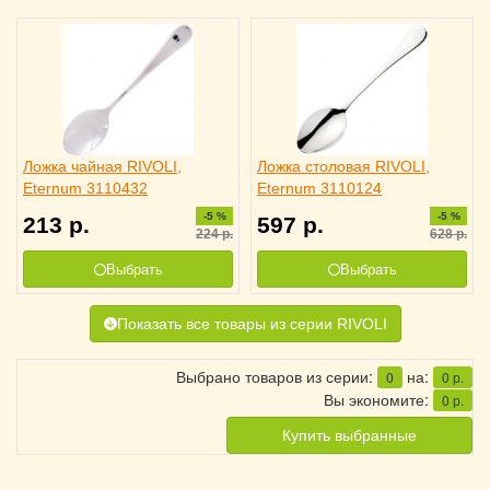
Ложка чайная RIVOLI,
Ложка столовая RIVOLI,
Eternum 3110432
Eternum 3110124
-5 %
-5 %
213
р.
597
р.
224
р.
628
р.
Выбрать
Выбрать
Показать все товары из серии RIVOLI
Выбрано товаров из серии:
на:
0
0
р.
Вы экономите:
0
р.
Купить выбранные