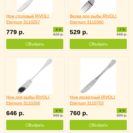
Нож столовый RIVOLI,
Вилка для рыбы RIVOLI,
Eternum 3110257
Eternum 3110360
-6 %
-7 %
779
р.
529
р.
820
р.
568
р.
Выбрать
Выбрать
Нож для рыбы RIVOLI,
Нож десертный RIVOLI,
Eternum 3110266
Eternum 3110703
-6 %
-6 %
646
р.
760
р.
680
р.
800
р.
Выбрать
Выбрать