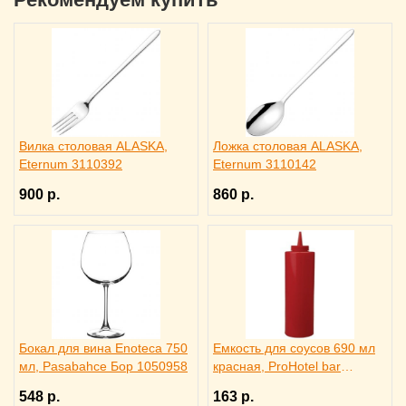
Вилка столовая ALASKA,
Ложка столовая ALASKA,
Eternum 3110392
Eternum 3110142
900 р.
860 р.
Бокал для вина Enoteca 750
Емкость для соусов 690 мл
мл, Pasabahce Бор 1050958
красная, ProHotel bar
4141413
548 р.
163 р.