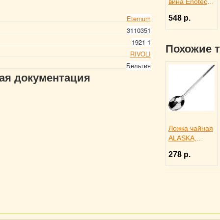
вина Enoteca
750 мл,
548 р.
Eternum
Pasabahce
3110351
Бор 1050958
1921-1
Похожие 
RIVOLI
Бельгия
гая документация
Ложка чайная
ALASKA,
Eternum
278 р.
3110447