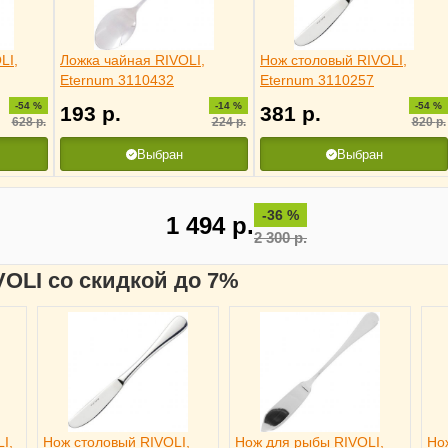
LI,
Ложка чайная RIVOLI,
Нож столовый RIVOLI,
Eternum 3110432
Eternum 3110257
-54 %
-14 %
-54 %
193
р.
381
р.
628
р.
224
р.
820
р.
Выбран
Выбран
-36 %
1 494
р.
2 300
р.
VOLI со скидкой до 7%
I,
Нож столовый RIVOLI,
Нож для рыбы RIVOLI,
Но