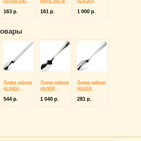
соусов 690 мл
Bistro 390 мл,
ALASKA,
красная,
Pasabahce
Eternum
163 р.
161 р.
1 000 р.
ProHotel bar
Бор 1150311
3110291
4141413
товары
Ложка чайная
Ложка чайная
Ложка чайная
ALINEA,
ANSER
ANSER,
Eternum
GOLD,
Eternum
544 р.
1 040 р.
281 р.
3110450
Eternum
3110433
3110467