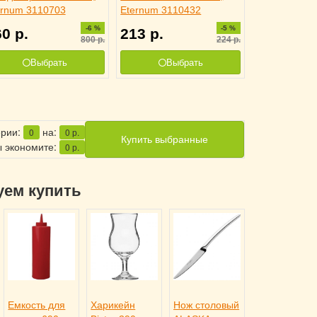
ernum 3110703
Eternum 3110432
-6 %
-5 %
60
р.
213
р.
800
р.
224
р.
Выбрать
Выбрать
ерии:
на:
0
0
р.
Купить выбранные
 экономите:
0
р.
уем купить
Емкость для
Харикейн
Нож столовый