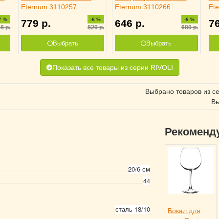
Eternum 3110257
Eternum 3110266
Et
7 %
-6 %
-6 %
779
р.
646
р.
7
68
р.
820
р.
680
р.
Выбрать
Выбрать
Показать все товары из серии RIVOLI
Выбрано товаров из с
Вы
Рекоменд
20/6 см
44
сталь 18/10
Бокал для