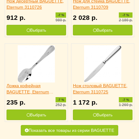
Нож десертный BAGUETTE,
Нож для стейка BAGUETTE,
Eternum 3110726
Eternum 3110709
-7 %
-7 %
912
р.
2 028
р.
980
р.
2 180
р.
Выбрать
Выбрать
Ложка кофейная
Нож столовый BAGUETTE,
BAGUETTE, Eternum
Eternum 3110725
3110529
-7 %
-7 %
235
р.
1 172
р.
252
р.
1 260
р.
Выбрать
Выбрать
Показать все товары из серии BAGUETTE