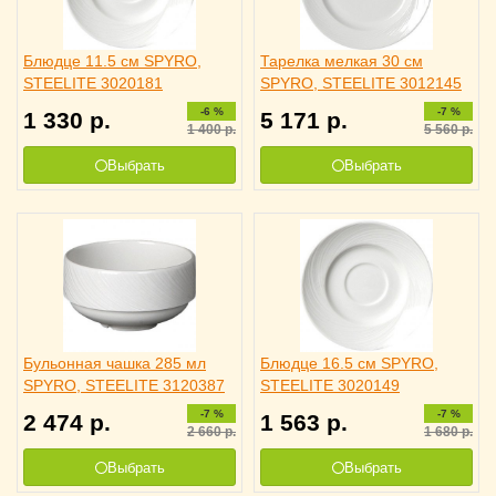
Блюдце 11.5 см SPYRO,
Тарелка мелкая 30 см
STEELITE 3020181
SPYRO, STEELITE 3012145
-6 %
-7 %
1 330
р.
5 171
р.
1 400
р.
5 560
р.
Выбрать
Выбрать
Бульонная чашка 285 мл
Блюдце 16.5 см SPYRO,
SPYRO, STEELITE 3120387
STEELITE 3020149
-7 %
-7 %
2 474
р.
1 563
р.
2 660
р.
1 680
р.
Выбрать
Выбрать