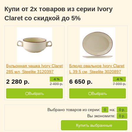
Купи от 2х товаров из серии Ivory
Claret со скидкой до 5%
Бульонная чашка Ivory Claret
Блюдо овальное Ivory Claret
285 мл, Steelite 3120397
L 39.5 см, Steelite 3020897
-6 %
-6 %
2 280
р.
6 650
р.
2 400
р.
7 000
р.
Выбрать
Выбрать
Выбрано товаров из серии:
на:
0
0
р.
Вы экономите:
0
р.
Купить выбранные