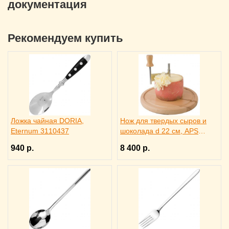
документация
Рекомендуем купить
Ложка чайная DORIA,
Нож для твердых сыров и
Eternum 3110437
шоколада d 22 см, APS
4071012
940 р.
8 400 р.