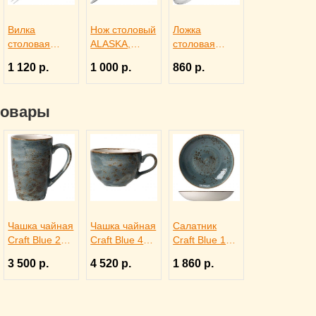
Вилка
Нож столовый
Ложка
столовая
ALASKA,
столовая
DORIA,
Eternum
ALASKA,
1 120 р.
1 000 р.
860 р.
Eternum
3110291
Eternum
3110369
3110142
товары
Чашка чайная
Чашка чайная
Салатник
Craft Blue 285
Craft Blue 450
Craft Blue 13
мл, Steelite
мл, Steelite
см, Steelite
3 500 р.
4 520 р.
1 860 р.
3140669
3140675
3030475