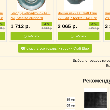
ue
Блюдце «Крафт» d=14.5
Чашка чайная Craft Blue
Чаш
68
см, Steelite 3022278
228 мл, Steelite 3140678
285
 %
-7 %
-7 %
1 712
р.
2 065
р.
3
20
р.
1 840
р.
2 220
р.
Выбрать
Выбрать
Показать все товары из серии Craft Blue
Выбрано товаров из с
Вы
Рекоменд
85 мм
65 мм