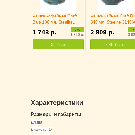
Чашка кофейная Craft
Чашка чайная Craft Bl
Blue 100 мл, Steelite
340 мл, Steelite 31406
3130534
-6 %
-7
1 748
р.
2 809
р.
1 840
р.
3 0
Выбрать
Выбрать
Характеристики
Размеры и габариты
Длина
Диаметр, D