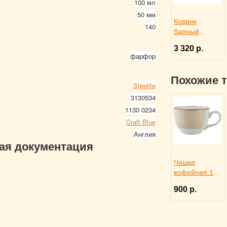
100 мл
50 мм
Коврик
140
барный
45x30x1 см
3 320 р.
черный
фарфор
резиновый,
ProHotel bar
Похожие 
2120624
Steelite
3130534
1130 0234
Craft Blue
Англия
гая документация
Чашка
кофейная 100
мл
900 р.
SIMPLICITY
CINO,
STEELITE
3130369