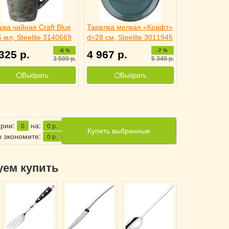
ка чайная Craft Blue
Тарелка мелкая «Крафт»
 мл, Steelite 3140669
d=28 см, Steelite 3011945
-6 %
-7 %
 325
р.
4 967
р.
3 500
р.
5 340
р.
Выбрать
Выбрать
ерии:
на:
0
0
р.
Купить выбранные
 экономите:
0
р.
уем купить