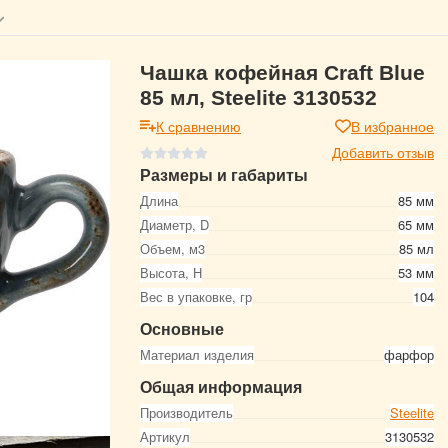
Чашка кофейная Craft Blue
85 мл, Steelite 3130532
К сравнению
В избранное
Добавить отзыв
Размеры и габариты
Длина
85 мм
Диаметр, D
65 мм
Объем, м3
85 мл
Высота, Н
53 мм
Вес в упаковке, гр
104
Основные
Материал изделия
фарфор
Общая информация
Производитель
Steelite
Артикул
3130532