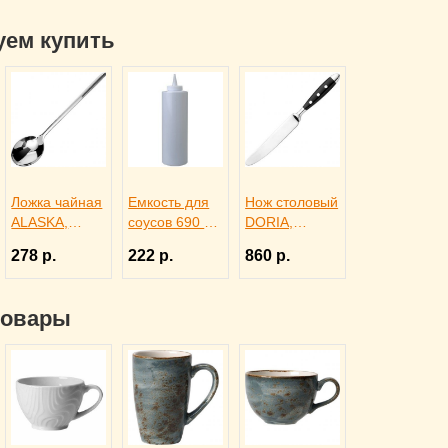
уем купить
Ложка чайная
Емкость для
Нож столовый
ALASKA,
соусов 690 мл
DORIA,
Eternum
белая,
Eternum
278 р.
222 р.
860 р.
3110447
ProHotel bar
3110277
4141415
товары