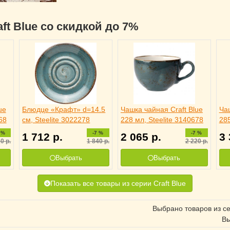
aft Blue со скидкой до 7%
ue
Блюдце «Крафт» d=14.5
Чашка чайная Craft Blue
Чаш
68
см, Steelite 3022278
228 мл, Steelite 3140678
285
 %
-7 %
-7 %
1 712
р.
2 065
р.
3
20
р.
1 840
р.
2 220
р.
Выбрать
Выбрать
Показать все товары из серии Craft Blue
Выбрано товаров из с
Вы