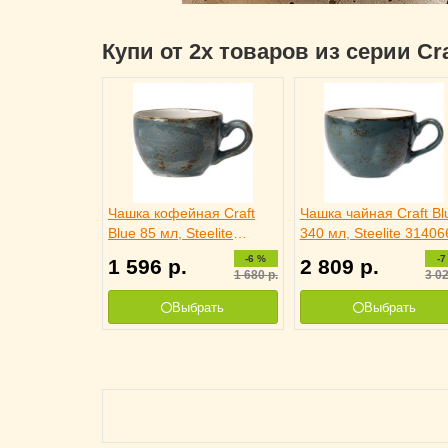
Купи от 2х товаров из серии Cr
Чашка кофейная Craft
Чашка чайная Craft Bl
Blue 85 мл, Steelite
340 мл, Steelite 31406
3130532
-6 %
-7
1 596
р.
2 809
р.
1 680
р.
3 0
Выбрать
Выбрать