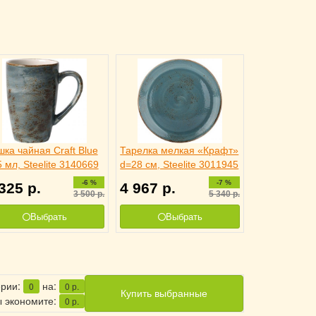
ка чайная Craft Blue
Тарелка мелкая «Крафт»
 мл, Steelite 3140669
d=28 см, Steelite 3011945
-6 %
-7 %
 325
р.
4 967
р.
3 500
р.
5 340
р.
Выбрать
Выбрать
ерии:
на:
0
0
р.
Купить выбранные
 экономите:
0
р.