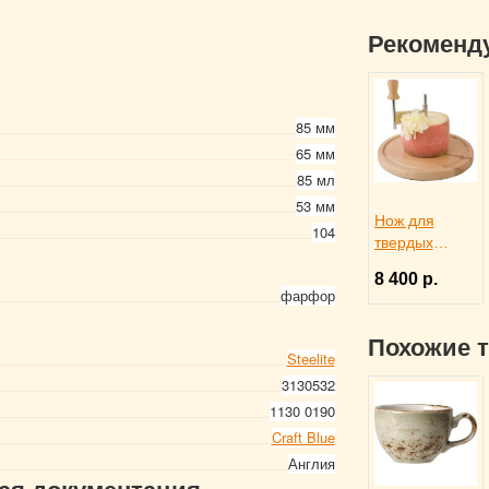
Рекоменд
85 мм
65 мм
85 мл
53 мм
Нож для
104
твердых
сыров и
8 400 р.
шоколада d
фарфор
22 см, APS
4071012
Похожие 
Steelite
3130532
1130 0190
Craft Blue
Англия